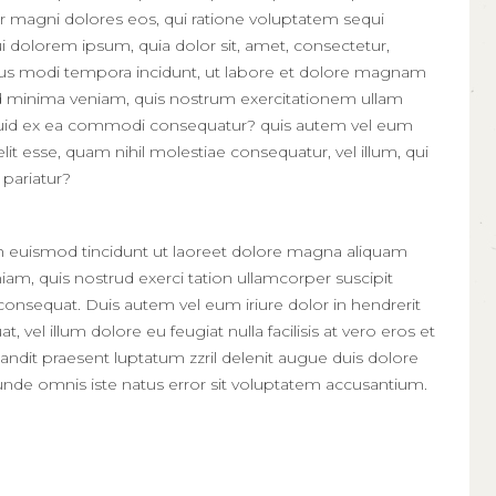
ur magni dolores eos, qui ratione voluptatem sequi
 dolorem ipsum, quia dolor sit, amet, consectetur,
eius modi tempora incidunt, ut labore et dolore magnam
d minima veniam, quis nostrum exercitationem ullam
aliquid ex ea commodi consequatur? quis autem vel eum
elit esse, quam nihil molestiae consequatur, vel illum, qui
 pariatur?
h euismod tincidunt ut laoreet dolore magna aliquam
iam, quis nostrud exerci tation ullamcorper suscipit
consequat. Duis autem vel eum iriure dolor in hendrerit
, vel illum dolore eu feugiat nulla facilisis at vero eros et
andit praesent luptatum zzril delenit augue duis dolore
is, unde omnis iste natus error sit voluptatem accusantium.