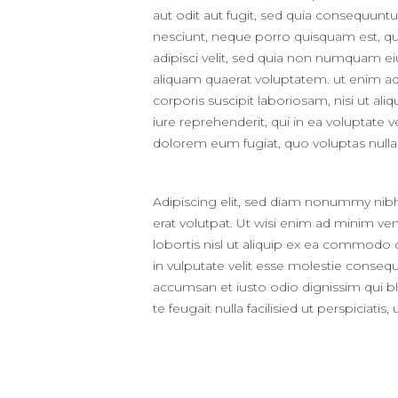
aut odit aut fugit, sed quia consequunt
nesciunt, neque porro quisquam est, qui
adipisci velit, sed quia non numquam 
aliquam quaerat voluptatem. ut enim a
corporis suscipit laboriosam, nisi ut 
iure reprehenderit, qui in ea voluptate v
dolorem eum fugiat, quo voluptas nulla
Adipiscing elit, sed diam nonummy nib
erat volutpat. Ut wisi enim ad minim ven
lobortis nisl ut aliquip ex ea commodo 
in vulputate velit esse molestie consequat
accumsan et iusto odio dignissim qui bl
te feugait nulla facilisied ut perspiciat