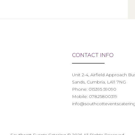
CONTACT INFO
Unit 2-4, Airfield Approach B
Sands, Cumbria, LA11 7NG
Phone:
015395 59090
Mobile:
07825800319
info@southcotteventscatering