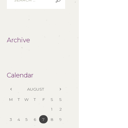
Archive
Calendar
AUGUST
M
T
W
T
F
S
S
1
2
3
4
5
6
7
8
9