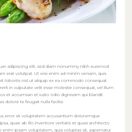
uer adipiscing elit, sed diam nonummy nibh euismod
am erat volutpat. Ut wisi enim ad minim veniam, quis
pit lobortis nisl ut aliquip ex ea commodo consequat.
erit in vulputate velit esse molestie consequat, vel illum
 eros et accumsan et iusto odio dignissim qui blandit
 dolore te feugait nulla facilisi.
atus error sit voluptatem accusantium doloremque
, quae ab illo inventore veritatis et quasi architecto
o enim ipsam voluptatem, quia voluptas sit, aspernatur